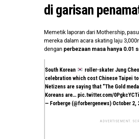
di garisan penama
Memetik laporan dari Mothership, pas
mereka dalam acara
skating laju 3,000
dengan
perbezaan masa hanya 0.01 s
South Korean
roller-skater Jung Cheo
celebration which cost Chinese Taipei t
Netizens are saying that “The Gold medal
Koreans are…
pic.twitter.com/0PgkcYCT
— Forberge (@forbergenews)
October 2,
ADVERTISEMENT. SC