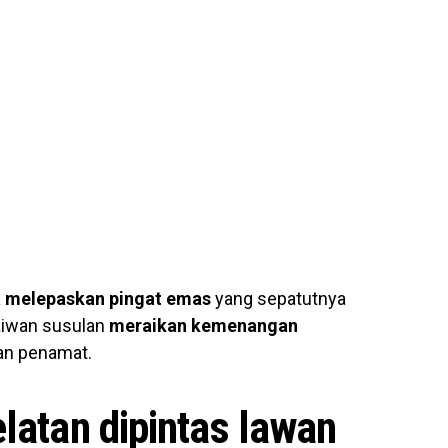
a
melepaskan pingat emas
yang sepatutnya
Taiwan susulan
meraikan kemenangan
san penamat.
latan dipintas lawan