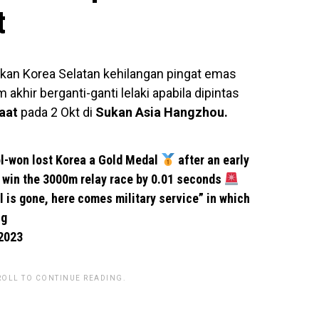
t
ukan Korea Selatan kehilangan pingat emas
m akhir berganti-ganti lelaki apabila dipintas
aat
pada 2 Okt di
Sukan Asia Hangzhou.
l-won lost Korea a Gold Medal
after an early
o win the 3000m relay race by 0.01 seconds
 is gone, here comes military service” in which
ig
 2023
ROLL TO CONTINUE READING.