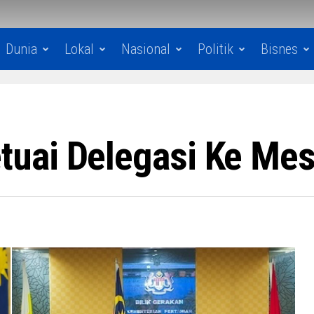
Dunia
Lokal
Nasional
Politik
Bisnes
uai Delegasi Ke Me