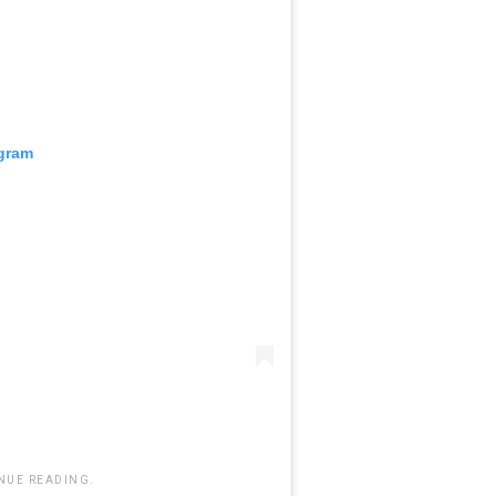
agram
NUE READING.