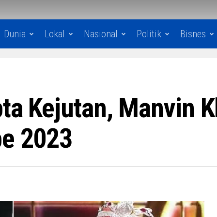
Dunia
Lokal
Nasional
Politik
Bisnes
pta Kejutan, Manvin 
be 2023