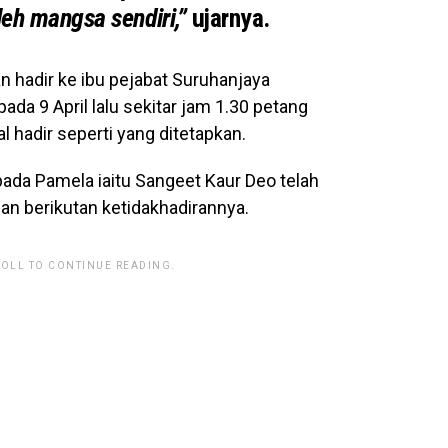
leh mangsa sendiri,”
ujarnya
.
an hadir ke ibu pejabat Suruhanjaya
a 9 April lalu sekitar jam 1.30 petang
l hadir seperti yang ditetapkan.
da Pamela iaitu Sangeet Kaur Deo telah
an berikutan ketidakhadirannya.
ROLL TO CONTINUE READING.