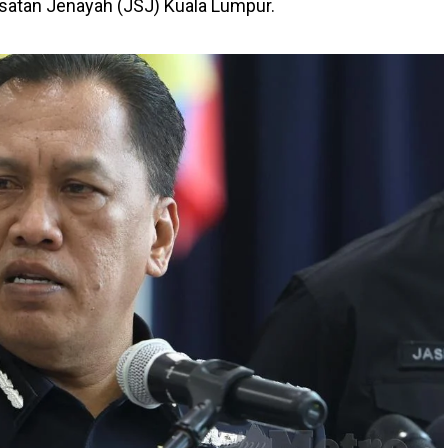
asatan Jenayah (JSJ) Kuala Lumpur.