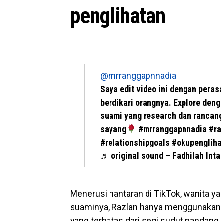
penglihatan
@mrranggapnnadia
Saya edit video ini dengan pera
berdikari orangnya. Explore denga
suami yang research dan rancang
sayang
#mrranggapnnadia
#ra
#relationshipgoals
#okupengliha
♬ original sound – Fadhilah Inta
Menerusi hantaran di TikTok, wanita y
suaminya, Razlan hanya menggunakan 
yang terbatas dari segi sudut pandang