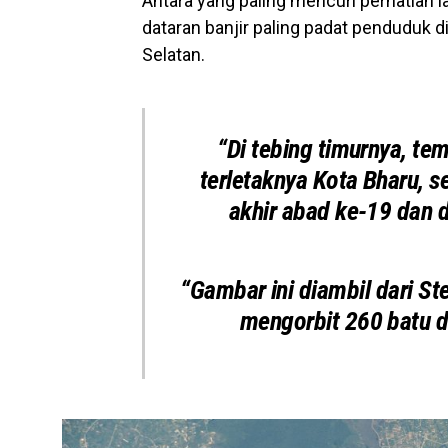
Antara yang paling mencuri perhatian 
dataran banjir paling padat penduduk d
Selatan.
“Di tebing timurnya, te
terletaknya Kota Bharu, 
akhir abad ke-19 dan d
“Gambar ini diambil dari S
mengorbit 260 batu di 