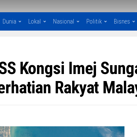
Dunia
Lokal
Nasional
Politik
Bisnes
SS Kongsi Imej Sunga
rhatian Rakyat Mala