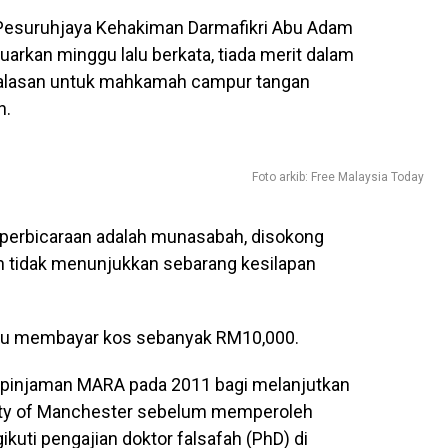
 Pesuruhjaya Kehakiman Darmafikri Abu Adam
arkan minggu lalu berkata, tiada merit dalam
a alasan untuk mahkamah campur tangan
n.
Foto arkib: Free Malaysia Today
perbicaraan adalah munasabah, disokong
n tidak menunjukkan sebarang kesilapan
yu membayar kos sebanyak RM10,000.
a pinjaman MARA pada 2011 bagi melanjutkan
rsity of Manchester sebelum memperoleh
uti pengajian doktor falsafah (PhD) di