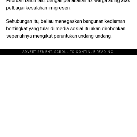
Februari tahun lalu, dengan penahanan 42 warga asing atas
pelbagai kesalahan imigresen.
Sehubungan itu, beliau menegaskan bangunan kediaman
bertingkat yang tular di media sosial itu akan dirobohkan
sepenuhnya mengikut peruntukan undang-undang.
ADVERTISEMENT. SCROLL TO CONTINUE READING.