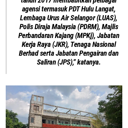
tahun 2017 membabitkan pelbagai
agensi termasuk PDT Hulu Langat,
Lembaga Urus Air Selangor (LUAS)
,
Polis Diraja Malaysia (PDRM)
,
Majlis
Perbandaran Kajang (MPKj)
,
Jabatan
Kerja Raya (JKR)
,
Tenaga Nasional
Berhad
serta
Jabatan Pengairan dan
Saliran (JPS)
,” katanya.