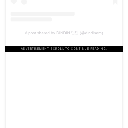
A post shared by DINDIN 딘딘 (@dindinem)
ADVERTISEMENT. SCROLL TO CONTINUE READING.