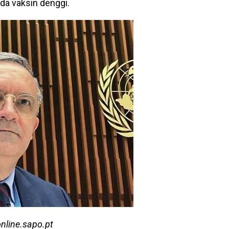
a vaksin denggi.
online.sapo.pt