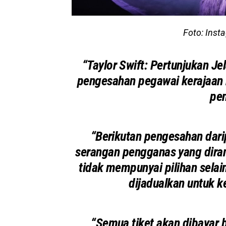
Foto: Inst
“Taylor Swift: Pertunjukan Je
pengesahan pegawai kerajaan 
pe
“Berikutan pengesahan dar
serangan pengganas yang diran
tidak mempunyai pilihan sela
dijadualkan untuk 
“Semua tiket akan dibayar 