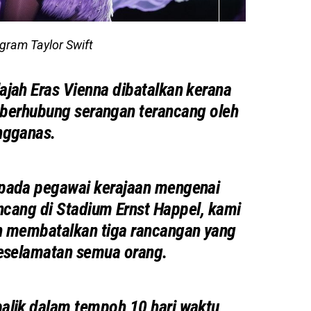
agram Taylor Swift
lajah Eras Vienna dibatalkan kerana
berhubung serangan terancang oleh
ngganas.
ipada pegawai kerajaan mengenai
cang di Stadium Ernst Happel, kami
in membatalkan tiga rancangan yang
keselamatan semua orang.
balik dalam tempoh 10 hari waktu