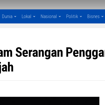
Dunia
Lokal
Nasional
Politik
Bisnes
cam Serangan Pengga
jah