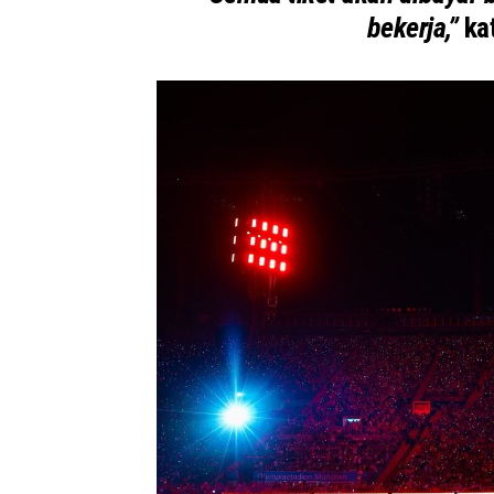
bekerja,”
kat