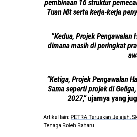
pembinaan 16 struktur pemecah
Tuan Nit serta kerja-kerja pen
“Kedua, Projek Pengawalan H
dimana m
asih di peringkat p
aw
“Ketiga, Projek Pengawalan Ha
Sama seperti projek di Geliga,
2027,”
ujarnya yang ju
Artikel lain:
PETRA Teruskan Jelajah, Sku
Tenaga Boleh Baharu