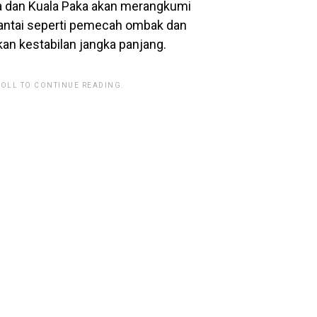
ga dan Kuala Paka akan merangkumi
pantai seperti pemecah ombak dan
an kestabilan jangka panjang.
ROLL TO CONTINUE READING.