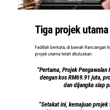
Tiga projek utam
Fadillah berkata, di bawah Rancangan M
projek utama telah diluluskan.
“Pertama, Projek Pengawalan H
d
engan kos RM69.91 juta, pro
dan dijangka siap 
“Setakat ini, kemajuan proje