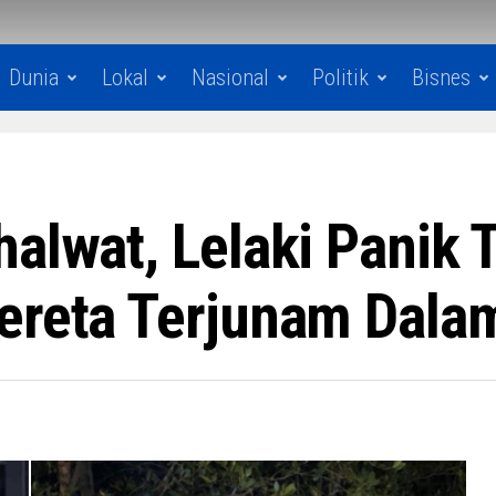
Dunia
Lokal
Nasional
Politik
Bisnes
halwat, Lelaki Panik 
ereta Terjunam Dala