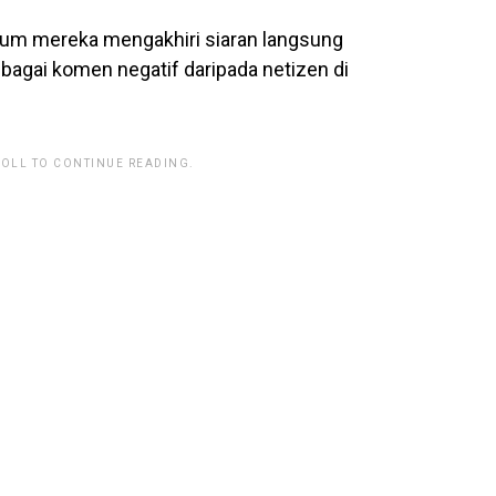
elum mereka mengakhiri siaran langsung
lbagai komen negatif daripada netizen di
ROLL TO CONTINUE READING.