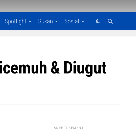
Spotlight
Sukan
Sosial
Dicemuh & Diugut
ADVERTISEMENT