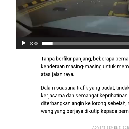
r
00:00
Tanpa berfikir panjang, beberapa pem
kenderaan masing-masing untuk memb
atas jalan raya.
Dalam suasana trafik yang padat, tin
kerjasama dan semangat keprihatinan 
diterbangkan angin ke lorong sebelah,
wang yang berjaya dikutip kepada pemi
ADVERTISEMENT. SC