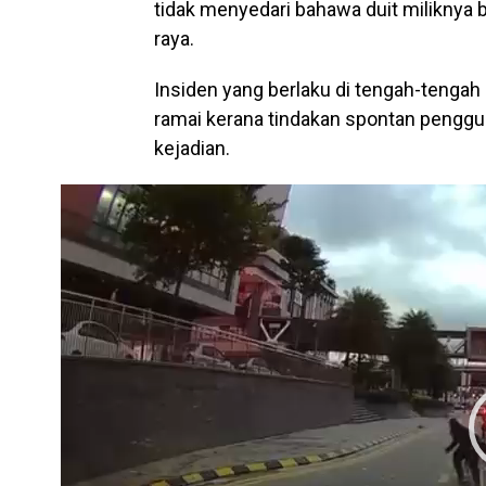
tidak menyedari bahawa duit miliknya b
raya.
Insiden yang berlaku di tengah-tengah 
ramai kerana tindakan spontan penggun
kejadian.
V
i
d
e
o
P
l
a
y
e