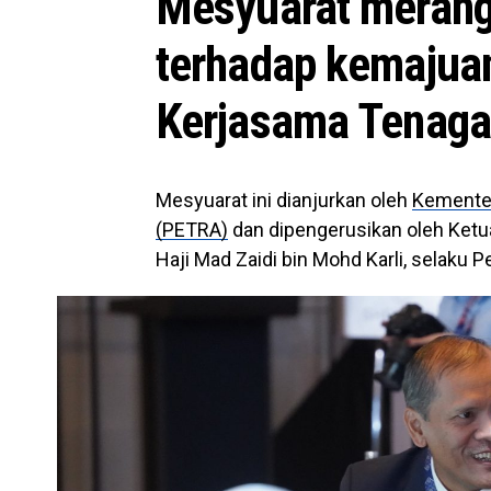
Mesyuarat merang
terhadap kemajua
Kerjasama Tenag
Mesyuarat ini dianjurkan oleh
Kementer
(PETRA)
dan dipengerusikan oleh Ketu
Haji Mad Zaidi bin Mohd Karli, selak