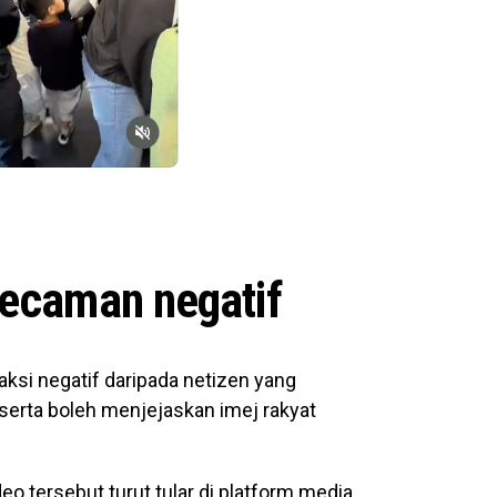
kecaman negatif
ksi negatif daripada netizen yang
 serta boleh menjejaskan imej rakyat
deo tersebut turut tular di platform media