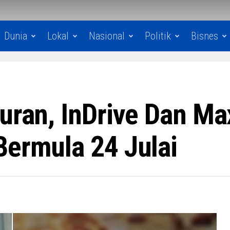
Dunia
Lokal
Nasional
Politik
Bisnes
turan, InDrive Dan Ma
Bermula 24 Julai