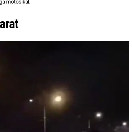
ga motosikal.
arat