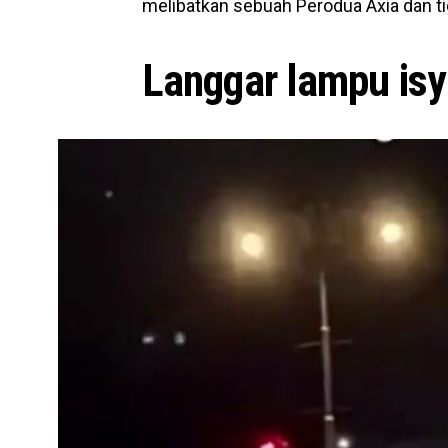
melibatkan sebuah Perodua Axia dan ti
Langgar lampu isy