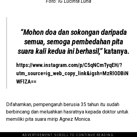
Foto: IG Lucinta Luna
“Mohon doa dan sokongan daripada
semua, semoga pembedahan pita
suara kali kedua ini berhasil,”
katanya.
https://www.instagram.com/p/C5qNCmTyqEH/?
utm_source=ig_web_copy_link&igsh=MzRlODBiN
WFlZA==
Difahamkan, pempengaruh berusia 35 tahun itu sudah
berbincang dan meluahkan hasratnya kepada doktor untuk
memiliki pita suara mirip Agnez Monica.
ADVERTISEMENT. SCROLL TO CONTINUE READING.