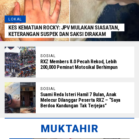
LOKAL
KES KEMATIAN ROCKY: JPV MULAKAN SIASATAN,
KETERANGAN SUSPEK DAN SAKSI DIRAKAM
SOSIAL
RXZ Members 8.0 Pecah Rekod, Lebih
200,000 Peminat Motosikal Berhimpun
SOSIAL
Suami Reda Isteri Hamil 7 Bulan, Anak
Melecur Dilanggar Peserta RXZ – “Saya
Berdoa Kandungan Tak Terjejas”
MUKTAHIR