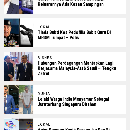
Keluarannya Ada Kesan Sampingan
LOKAL
Tiada Bukti Kes Pedofilia Babit Guru Di
MRSM Tumpat – Polis
BISNES
Hubungan Perdagangan Mantapkan Lagi
Kerjasama Malaysia-Arab Saudi – Tengku
Zafrul
DUNIA
Lelaki Warga India Menyamar Sebagai
Juruterbang Singapura Ditahan
LOKAL
Anjur Kempen Kasih Sayang Ibu Dan Si