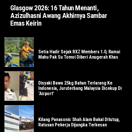
Glasgow 2026: 16 Tahun Menanti,
Azizulhasni Awang Akhirnya Sambar
Emas Keirin
SOSIAL
Setia Hadir Sejak RXZ Members 1.0, Ramai
Mahu Pak Su Tomoi Diberi Anugerah Khas
DUNIA
Disyaki Bawa 25kg Bahan Terlarang Ke
Indonesia, Juruterbang Malaysia Dicekup Di
‘Airport’
BISNES
Kilang Panasonic Shah Alam Bakal Ditutup,
Ratusan Pekerja Dijangka Terkesan