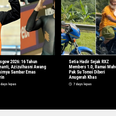
sgow 2026: 16 Tahun
Setia Hadir Sejak RXZ
anti, Azizulhasni Awang
Members 1.0, Ramai Mah
irnya Sambar Emas
Pak Su Tomoi Diberi
rin
Anugerah Khas
 days lepas
7 days lepas