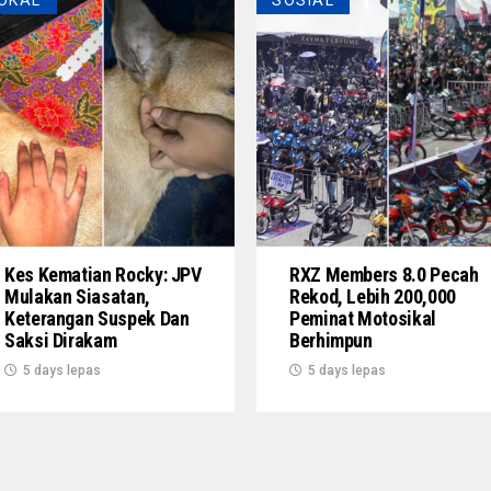
OKAL
SOSIAL
Kes Kematian Rocky: JPV
RXZ Members 8.0 Pecah
Mulakan Siasatan,
Rekod, Lebih 200,000
Keterangan Suspek Dan
Peminat Motosikal
Saksi Dirakam
Berhimpun
5 days lepas
5 days lepas