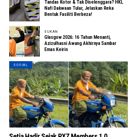
Tandas Kotor & Tak Diselenggara? HKL
Nafi Dakwaan Tular, Jelaskan Reka
Bentuk Fasiliti Berbeza!
SUKAN
Glasgow 2026: 16 Tahun Menanti,
Azizulhasni Awang Akhirnya Sambar
Emas Keirin
SOSIAL
Setia Hadir Sejak RXZ Members 1.0,