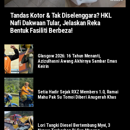
Tandas Kotor & Tak Diselenggara? HKL
Nafi Dakwaan Tular, Jelaskan Reka
Bentuk Fasiliti Berbeza!
SUKAN
Glasgow 2026: 16 Tahun Menanti,
Azizulhasni Awang Akhirnya Sambar Emas
Keirin
SOSIAL
Setia Hadir Sejak RXZ Members 1.0, Ramai
Mahu Pak Su Tomoi Diberi Anugerah Khas
LOKAL
Lori Tangki Diesel Bertembung Myvi, 3