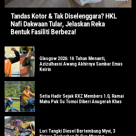
Tandas Kotor & Tak Diselenggara? HKL
Nafi Dakwaan Tular, Jelaskan Reka
Bentuk Fasiliti Berbeza!
SUKAN
Glasgow 2026: 16 Tahun Menanti,
Azizulhasni Awang Akhirnya Sambar Emas
Keirin
SOSIAL
Setia Hadir Sejak RXZ Members 1.0, Ramai
Mahu Pak Su Tomoi Diberi Anugerah Khas
LOKAL
Lori Tangki Diesel Bertembung Myvi, 3