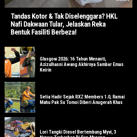
Tandas Kotor & Tak Diselenggara? HKL
Nafi Dakwaan Tular, Jelaskan Reka
Bentuk Fasiliti Berbeza!
SUKAN
Glasgow 2026: 16 Tahun Menanti,
Azizulhasni Awang Akhirnya Sambar Emas
Keirin
SOSIAL
Setia Hadir Sejak RXZ Members 1.0, Ramai
Mahu Pak Su Tomoi Diberi Anugerah Khas
LOKAL
Lori Tangki Diesel Bertembung Myvi, 3