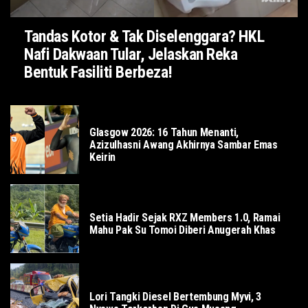
Tandas Kotor & Tak Diselenggara? HKL
Nafi Dakwaan Tular, Jelaskan Reka
Bentuk Fasiliti Berbeza!
SUKAN
Glasgow 2026: 16 Tahun Menanti,
Azizulhasni Awang Akhirnya Sambar Emas
Keirin
SOSIAL
Setia Hadir Sejak RXZ Members 1.0, Ramai
Mahu Pak Su Tomoi Diberi Anugerah Khas
LOKAL
Lori Tangki Diesel Bertembung Myvi, 3