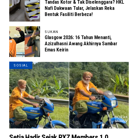
Tandas Kotor & Tak Diselenggara? HKL
Nafi Dakwaan Tular, Jelaskan Reka
Bentuk Fasiliti Berbeza!
SUKAN
Glasgow 2026: 16 Tahun Menanti,
Azizulhasni Awang Akhirnya Sambar
Emas Keirin
SOSIAL
Setia Hadir Sejak RXZ Members 1.0,